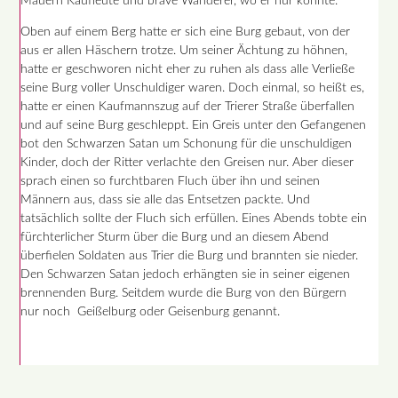
Mauern Kaufleute und brave Wanderer, wo er nur konnte.
Oben auf einem Berg hatte er sich eine Burg gebaut, von der
aus er allen Häschern trotze. Um seiner Ächtung zu höhnen,
hatte er geschworen nicht eher zu ruhen als dass alle Verließe
seine Burg voller Unschuldiger waren. Doch einmal, so heißt es,
hatte er einen Kaufmannszug auf der Trierer Straße überfallen
und auf seine Burg geschleppt. Ein Greis unter den Gefangenen
bot den Schwarzen Satan um Schonung für die unschuldigen
Kinder, doch der Ritter verlachte den Greisen nur. Aber dieser
sprach einen so furchtbaren Fluch über ihn und seinen
Männern aus, dass sie alle das Entsetzen packte. Und
tatsächlich sollte der Fluch sich erfüllen. Eines Abends tobte ein
fürchterlicher Sturm über die Burg und an diesem Abend
überfielen Soldaten aus Trier die Burg und brannten sie nieder.
Den Schwarzen Satan jedoch erhängten sie in seiner eigenen
brennenden Burg. Seitdem wurde die Burg von den Bürgern
nur noch Geißelburg oder Geisenburg genannt.