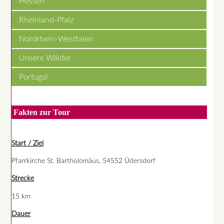
Hessen
Rheinland-Pfalz
Nordrhein-Westfalen
Unsere Wälder
Portugal
Fakten zur Tour
Start / Ziel
Pfarrkirche St. Bartholomäus, 54552 Üdersdorf
Strecke
15 km
Dauer